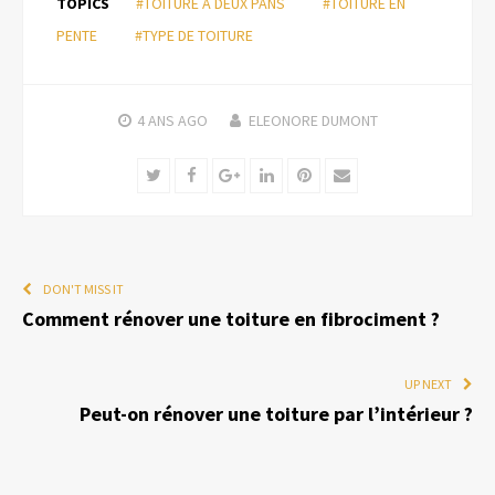
TOPICS
#TOITURE À DEUX PANS
#TOITURE EN
PENTE
#TYPE DE TOITURE
4 ANS
AGO
ELEONORE DUMONT
Twitter
Facebook
Google+
LinkedIn
Pinterest
Email
DON'T MISS IT
Comment rénover une toiture en fibrociment ?
UP NEXT
Peut-on rénover une toiture par l’intérieur ?