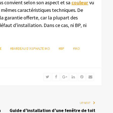
ous convient selon son aspect et sa
couleur
vu
s mêmes caractéristiques techniques. De
 la garantie offerte, car la plupart des
éfaut d’installation. Dans ce cas, ni BP, ni
E
#BARDEAU D’ASPHALTE IKO
#BP
#IKO
Twitter
Facebook
Google+
LinkedIn
Pinterest
Email
UP NEXT
n
Guide d’installation d’une fenêtre de toit