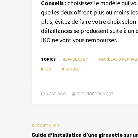
Conseils
: choisissez le modèle qui v
que les deux offrent plus ou moins le
plus, évitez de faire votre choix selon
défaillances se produisent suite à un d
IKO ne vont vous rembourser.
TOPICS
#BARDEAU BP
#BARDEAU D’ASPHALT
#TOIT
#TOITURE
4 ANS
AGO
ELEONORE DUMONT
DON'T MISS IT
Guide d’installation d’une girouette sur u