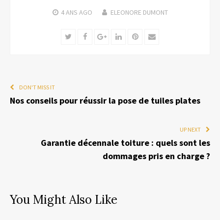
4 ANS
AGO
ELEONORE DUMONT
Twitter
Facebook
Google+
LinkedIn
Pinterest
Email
DON'T MISS IT
Nos conseils pour réussir la pose de tuiles plates
UP NEXT
Garantie décennale toiture : quels sont les
dommages pris en charge ?
You Might Also Like