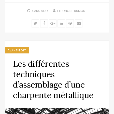
4 ANS
AGO
ELEONORE DUMONT
Twitter
Facebook
Google+
LinkedIn
Pinterest
Email
AVANT-TOIT
Les différentes
techniques
d’assemblage d’une
charpente métallique