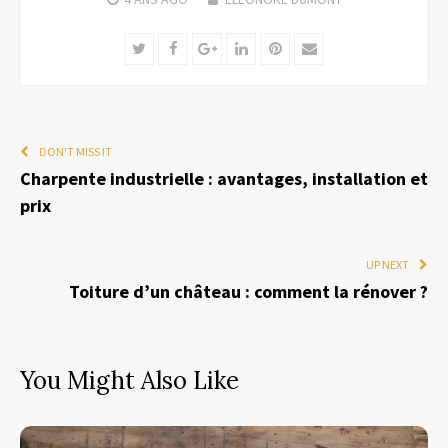
Twitter
Facebook
Google+
LinkedIn
Pinterest
Email
DON'T MISS IT
Charpente industrielle : avantages, installation et
prix
UP NEXT
Toiture d’un château : comment la rénover ?
You Might Also Like