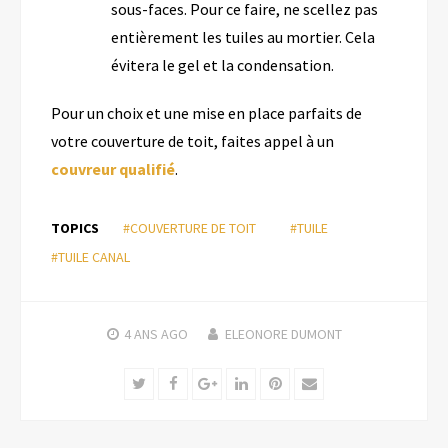
sous-faces.
Pour ce faire, ne
scellez pas
entièrement les tuiles au mortier.
Cela
évitera le gel et la condensation.
P
our un choix et une mise en place parfaits de
votre couverture de toit, faites appel à un
couvreur qualifié
.
TOPICS
#COUVERTURE DE TOIT
#TUILE
#TUILE CANAL
4 ANS
AGO
ELEONORE DUMONT
Twitter
Facebook
Google+
LinkedIn
Pinterest
Email