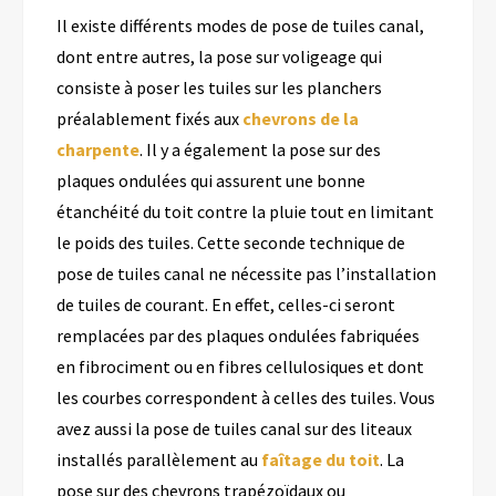
Il existe différents mode
s
de
pose
d
e
tuile
s
canal,
dont entre autres, la pose sur
voligeage
qui
consiste à
poser
les tuiles sur
les planchers
préalablement fixés aux
chevrons de la
charpente
.
Il y a également la pose sur des
plaques ondulées qui
assure
nt
une bonne
étanchéité du toit contre la pluie
tout en limitant
le poids des tuiles.
Cette seconde technique de
pose de tuiles canal ne nécessite pas l’installation
de tuiles de courant.
En effet, celles-ci seront
remplacées par d
es plaques ondulées fabriquées
en fibrociment ou en fibres cellulosiques et
dont
les courbes correspondent à celles des tuiles.
Vous
avez aussi la pose de tuiles canal sur des liteaux
installés parallèlement au
faîtage du toit
.
La
pose sur des chevrons trapézoïda
ux
ou