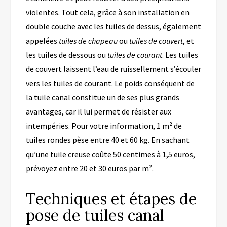
violentes.
Tout cela, grâce à son installation en
double couche
avec l
es
tuile
s
de
dessus, également
appelé
e
s
tuiles de chapeau
ou
tuile
s
de couvert
,
et
les tuiles de dessous ou
tuiles de courant
.
Les tuiles
de couvert laissent l’eau de ruissellement s’écouler
vers les tuiles de courant.
Le poids conséquent de
la tuile canal constitue un de ses plus grands
avantages, car il lui permet de résister aux
intempéries.
Pour votre information, 1 m² de
tuiles rondes pèse entre 40 et 60 kg.
En sachant
qu’une tuile creuse coûte 50 centimes
à
1,5 euros,
prévoyez
entre
20 et 30 euros
par m²
.
Techniques et étapes de
pose de tuiles canal