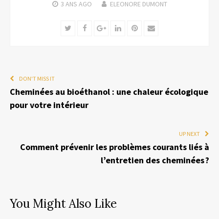
3 ANS
AGO
ELEONORE DUMONT
Twitter
Facebook
Google+
LinkedIn
Pinterest
Email
DON'T MISS IT
Cheminées au bioéthanol : une chaleur écologique
pour votre intérieur
UP NEXT
Comment prévenir les problèmes courants liés à
l’entretien des cheminées ?
You Might Also Like