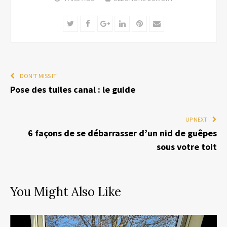
Twitter
Facebook
Google+
LinkedIn
Pinterest
Email
DON'T MISS IT
Pose des tuiles canal : le guide
UP NEXT
6 façons de se débarrasser d’un nid de guêpes
sous votre toit
You Might Also Like