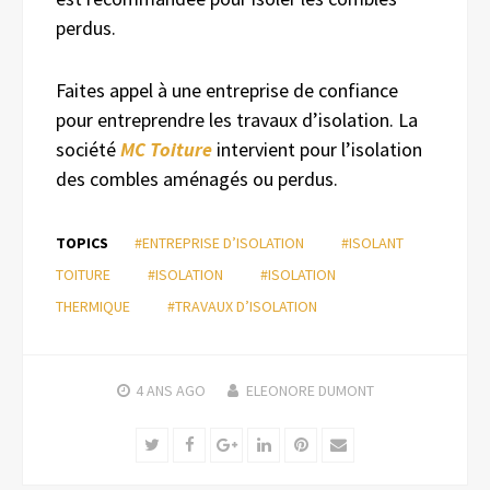
perdus.
Faites appel à une entreprise de confiance
pour entreprendre les travaux d’isolation. La
société
MC Toiture
intervient pour l’isolation
des combles aménagés ou perdus.
TOPICS
#ENTREPRISE D’ISOLATION
#ISOLANT
TOITURE
#ISOLATION
#ISOLATION
THERMIQUE
#TRAVAUX D’ISOLATION
4 ANS
AGO
ELEONORE DUMONT
Twitter
Facebook
Google+
LinkedIn
Pinterest
Email