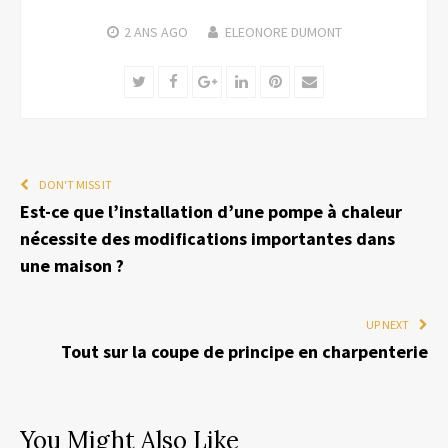
2 ANS
AGO
ELEONORE DUMONT
Twitter
Facebook
Google+
LinkedIn
Pinterest
Email
DON'T MISS IT
Est-ce que l’installation d’une pompe à chaleur
nécessite des modifications importantes dans
une maison ?
UP NEXT
Tout sur la coupe de principe en charpenterie
You Might Also Like