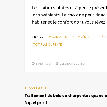
Les toitures plates et à pente prés
inconvénients. Le choix ne peut donc 
habiter et le confort dont vous rêvez.
TOPICS
#AVANTAGES ET INCONVÉNIENTS
#CH
#TOIT PLAT OU PENTE
5 ANS
AGO
ELEONORE DUMONT
DON'T MISS IT
Traitement de bois de charpente : quand e
à quel prix ?