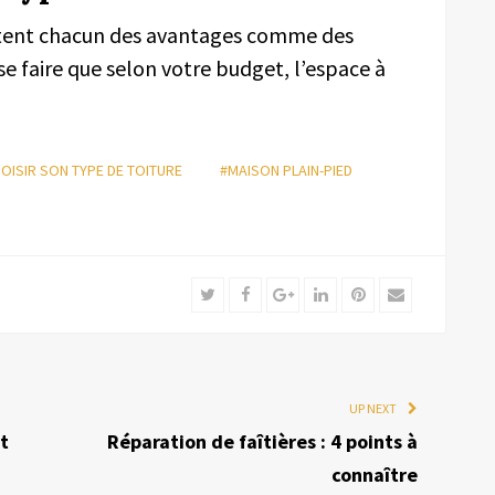
entent chacun des avantages comme des
se faire que selon votre budget, l’espace à
OISIR SON TYPE DE TOITURE
#MAISON PLAIN-PIED
Twitter
Facebook
Google+
LinkedIn
Pinterest
Email
UP NEXT
t
Réparation de faîtières : 4 points à
connaître