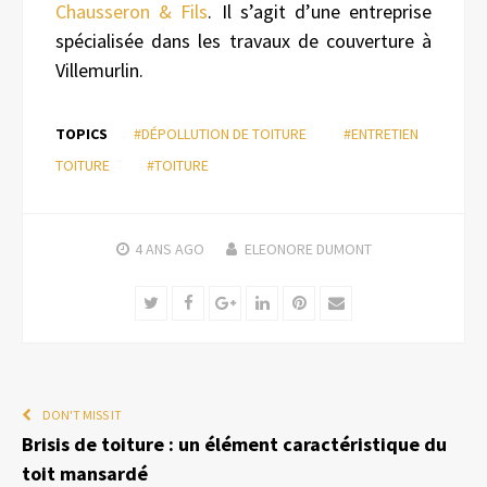
Chausseron
&
Fils
. Il s’agit d’une entreprise
spécialisée dans les travaux de couverture à
Villemurlin.
TOPICS
#DÉPOLLUTION DE TOITURE
#ENTRETIEN
TOITURE
#TOITURE
4 ANS
AGO
ELEONORE DUMONT
Twitter
Facebook
Google+
LinkedIn
Pinterest
Email
DON'T MISS IT
Brisis de toiture : un élément caractéristique du
toit mansardé