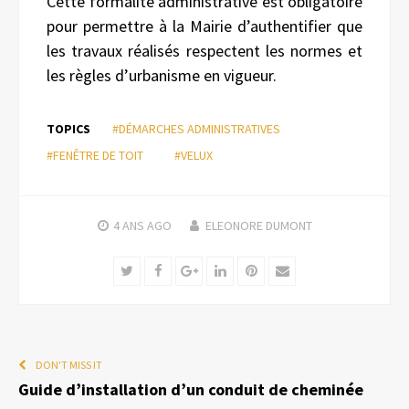
Cette formalité administrative est obligatoire
pour permettre à la Mairie d’authentifier que
les travaux réalisés respectent les normes et
les règles d’urbanisme en vigueur.
TOPICS
#DÉMARCHES ADMINISTRATIVES
#FENÊTRE DE TOIT
#VELUX
4 ANS
AGO
ELEONORE DUMONT
Twitter
Facebook
Google+
LinkedIn
Pinterest
Email
DON'T MISS IT
Guide d’installation d’un conduit de cheminée