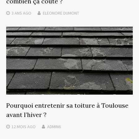
combien ça coûte ?
3 ANS
AGO
ELEONORE DUMONT
Pourquoi entretenir sa toiture à Toulouse
avant l’hiver ?
12 MOIS
AGO
ADMIN6