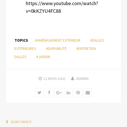
https://www.youtube.com/watch?
v=0kKZYU4FC88
TOPICS
#AMÉNAGEMENT EXTÉRIEUR
#DALLES
EXTÉRIEURES
#DURABILITÉ
#ENTRETIEN
DALLES
#JARDIN
12 MOIS
AGO
ADMIN6
Twitter
Facebook
Google+
LinkedIn
Pinterest
Email
DON'T MISS IT