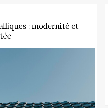
alliques : modernité et
rtée