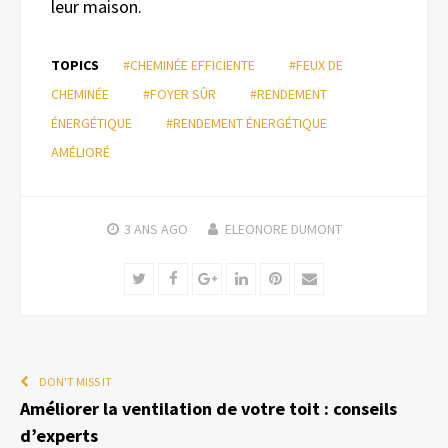
leur maison.
TOPICS
#CHEMINÉE EFFICIENTE
#FEUX DE
CHEMINÉE
#FOYER SÛR
#RENDEMENT
ÉNERGÉTIQUE
#RENDEMENT ÉNERGÉTIQUE
AMÉLIORÉ
3 ANS
AGO
ELEONORE DUMONT
Twitter
Facebook
Google+
LinkedIn
Pinterest
Email
DON'T MISS IT
Améliorer la ventilation de votre toit : conseils
d’experts