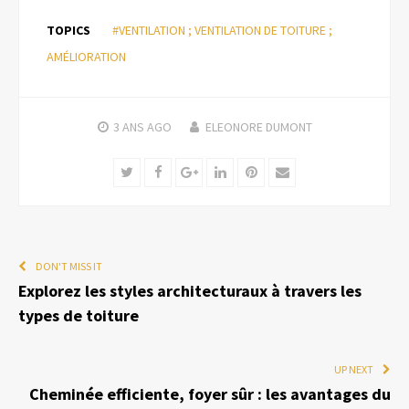
TOPICS
#VENTILATION ; VENTILATION DE TOITURE ;
AMÉLIORATION
3 ANS
AGO
ELEONORE DUMONT
Twitter
Facebook
Google+
LinkedIn
Pinterest
Email
DON'T MISS IT
Explorez les styles architecturaux à travers les
types de toiture
UP NEXT
Cheminée efficiente, foyer sûr : les avantages du