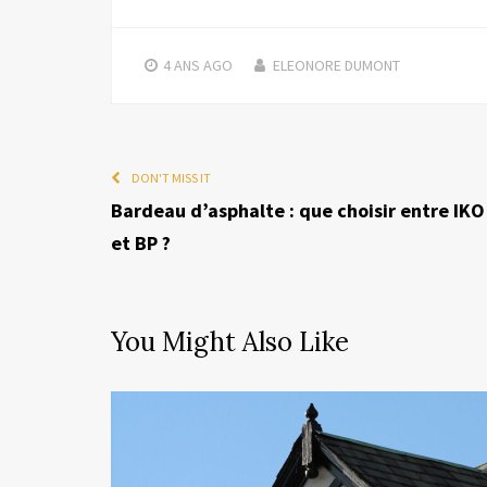
4 ANS
AGO
ELEONORE DUMONT
DON'T MISS IT
Bardeau d’asphalte : que choisir entre IKO
et BP ?
You Might Also Like