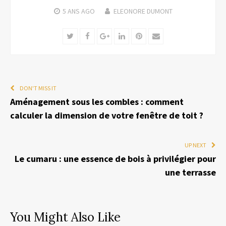
5 ANS
AGO
ELEONORE DUMONT
Twitter
Facebook
Google+
LinkedIn
Pinterest
Email
DON'T MISS IT
Aménagement sous les combles : comment
calculer la dimension de votre fenêtre de toit ?
UP NEXT
Le cumaru : une essence de bois à privilégier pour
une terrasse
You Might Also Like