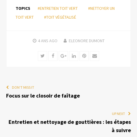
TOPICS
#ENTRETIEN TOIT VERT
#NETTOYER UN
TOIT VERT
#TOIT VÉGÉTALISÉ
4 ANS
AGO
ELEONORE DUMONT
Twitter
Facebook
Google+
LinkedIn
Pinterest
Email
DON'T MISS IT
Focus sur le closoir de faîtage
UP NEXT
Entretien et nettoyage de gouttières : les étapes
à suivre