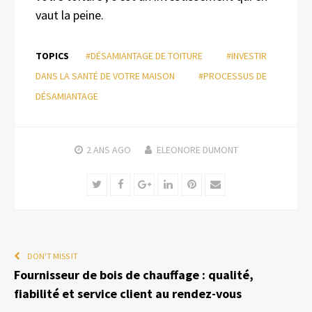
vaut la peine.
TOPICS
#DÉSAMIANTAGE DE TOITURE
#INVESTIR
DANS LA SANTÉ DE VOTRE MAISON
#PROCESSUS DE
DÉSAMIANTAGE
2 ANS
AGO
ELEONORE DUMONT
Twitter
Facebook
Google+
LinkedIn
Pinterest
Email
DON'T MISS IT
Fournisseur de bois de chauffage : qualité,
fiabilité et service client au rendez-vous