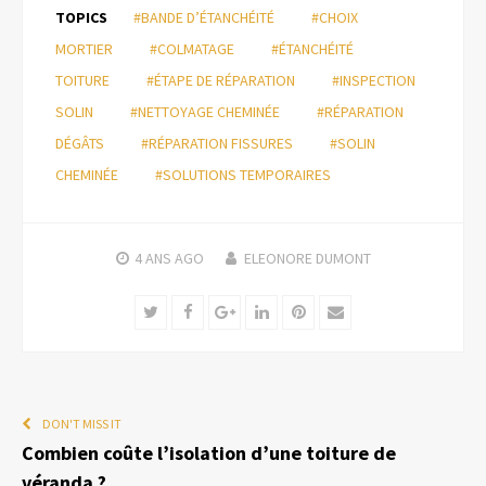
TOPICS
#BANDE D’ÉTANCHÉITÉ
#CHOIX
MORTIER
#COLMATAGE
#ÉTANCHÉITÉ
TOITURE
#ÉTAPE DE RÉPARATION
#INSPECTION
SOLIN
#NETTOYAGE CHEMINÉE
#RÉPARATION
DÉGÂTS
#RÉPARATION FISSURES
#SOLIN
CHEMINÉE
#SOLUTIONS TEMPORAIRES
4 ANS
AGO
ELEONORE DUMONT
Twitter
Facebook
Google+
LinkedIn
Pinterest
Email
DON'T MISS IT
Combien coûte l’isolation d’une toiture de
véranda ?