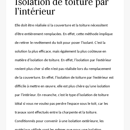
Isolation de toiture par
l’intérieur
Elle doit être réalisée si la couverture et la toiture nécessitent
d’être entièrement remplacées. En effet, cette méthode implique
de retirer le revêtement du toit pour poser l’isolant. C’est la
solution la plus efficace, mais également la plus coûteuse en
matière d’isolation de toiture. En effet, l’isolation par l’extérieur
revient plus
cher
si elle n’est pas réalisée lors du remplacement
de la couverture. En effet, l’isolation de toiture par l’extérieur est
difficile à mettre en œuvre, elle est plus chère qu’une isolation
par l’intérieur. En revanche, c’est le type d’isolation de toiture
idéal si vous ne voulez pas perdre l’espace sous le toit, car les
travaux sont effectués entre la charpente et la toiture.
Conditionnés pour convenir à une isolation extérieure, les
matériaux utilisés sont les mêmes que pour une isolation