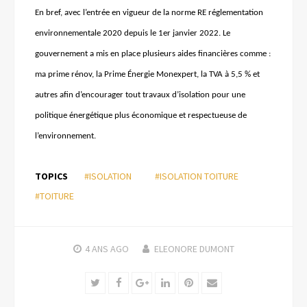
En bref, avec l’entrée en vigueur de la norme RE réglementation
environnementale 2020 depuis le 1er janvier 2022. Le
gouvernement a mis en place plusieurs aides financières comme :
ma prime rénov, la Prime Énergie Monexpert, la TVA à 5,5 % et
autres afin d’encourager tout
travaux
d’isolation pour une
politique énergétique plus économique et respectueuse de
l’environnement.
TOPICS
#ISOLATION
#ISOLATION TOITURE
#TOITURE
4 ANS
AGO
ELEONORE DUMONT
Twitter
Facebook
Google+
LinkedIn
Pinterest
Email