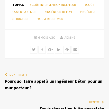
TOPICS
#COÛT INTERVENTION INGÉNIEUR
#COÛT
OUVERTURE MUR
#INGÉNIEUR BÉTON
#INGÉNIEUR
STRUCTURE
#OUVERTURE MUR
6 MOIS
AGO
ADMIN6
Twitter
Facebook
Google+
LinkedIn
Pinterest
Email
DON'T MISS IT
Pourquoi faire appel à un ingénieur béton pour un
mur porteur ?
UP NEXT
Devis réparation fuite encastrée