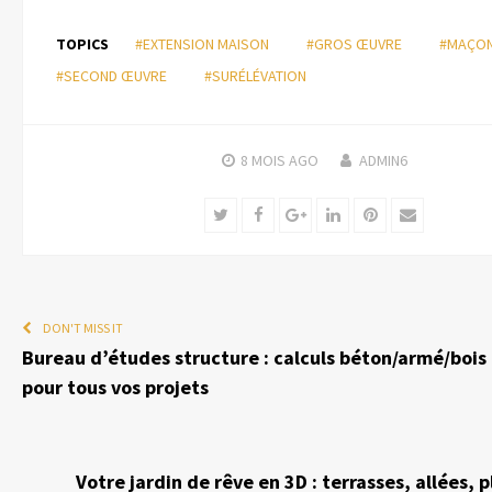
TOPICS
#EXTENSION MAISON
#GROS ŒUVRE
#MAÇON
#SECOND ŒUVRE
#SURÉLÉVATION
8 MOIS
AGO
ADMIN6
Twitter
Facebook
Google+
LinkedIn
Pinterest
Email
DON'T MISS IT
Bureau d’études structure : calculs béton/armé/bois 
pour tous vos projets
Votre jardin de rêve en 3D : terrasses, allées, 