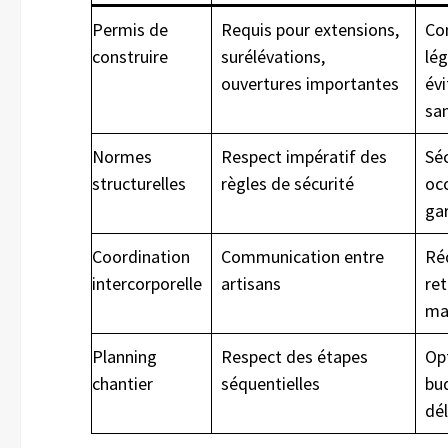
Permis de
Requis pour extensions,
Co
construire
surélévations,
lég
ouvertures importantes
év
sa
Normes
Respect impératif des
Séc
structurelles
règles de sécurité
oc
ga
Coordination
Communication entre
Ré
intercorporelle
artisans
ret
ma
Planning
Respect des étapes
Op
chantier
séquentielles
bu
dél