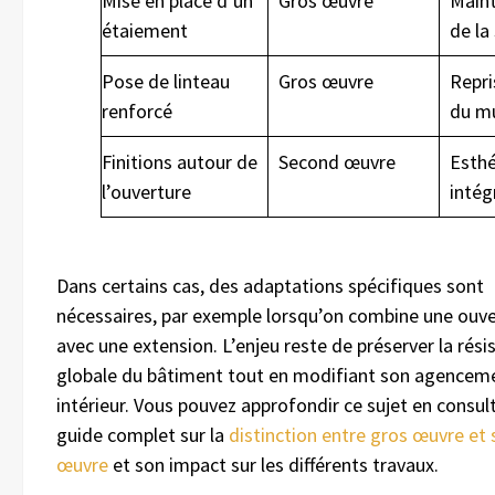
Mise en place d’un
Gros œuvre
Maint
étaiement
de la
Pose de linteau
Gros œuvre
Repri
renforcé
du m
Finitions autour de
Second œuvre
Esthé
l’ouverture
intég
Dans certains cas, des adaptations spécifiques sont
nécessaires, par exemple lorsqu’on combine une ouv
avec une extension. L’enjeu reste de préserver la rési
globale du bâtiment tout en modifiant son agencem
intérieur. Vous pouvez approfondir ce sujet en consul
guide complet sur la
distinction entre gros œuvre et
œuvre
et son impact sur les différents travaux.