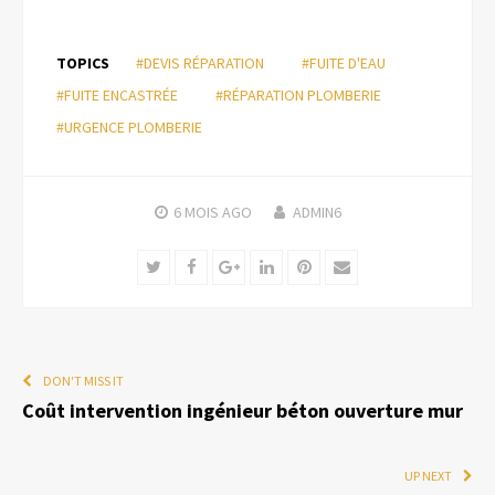
TOPICS
#DEVIS RÉPARATION
#FUITE D'EAU
#FUITE ENCASTRÉE
#RÉPARATION PLOMBERIE
#URGENCE PLOMBERIE
6 MOIS
AGO
ADMIN6
Twitter
Facebook
Google+
LinkedIn
Pinterest
Email
DON'T MISS IT
Coût intervention ingénieur béton ouverture mur
UP NEXT