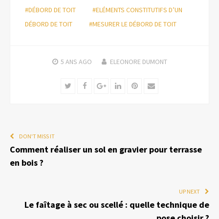
#DÉBORD DE TOIT
#ELÉMENTS CONSTITUTIFS D’UN
DÉBORD DE TOIT
#MESURER LE DÉBORD DE TOIT
5 ANS
AGO
ELEONORE DUMONT
Twitter
Facebook
Google+
LinkedIn
Pinterest
Email
DON'T MISS IT
Comment réaliser un sol en gravier pour terrasse
en bois ?
UP NEXT
Le faîtage à sec ou scellé : quelle technique de
pose choisir ?