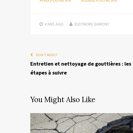
#PRIX POUTRE IPN
#USAGE POUTRE IPN
4 ANS
AGO
ELEONORE DUMONT
DON'T MISS IT
Entretien et nettoyage de gouttières : les
étapes à suivre
You Might Also Like