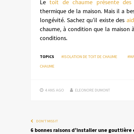
Le
toit de chaume présente des 
thermique de la maison. Mais il a b
longévité. Sachez qu’il existe des
ai
chaume, à condition que la maison 
conditions.
TOPICS
#ISOLATION DE TOIT DE CHAUME
#MA
CHAUME
4 ANS
AGO
ELEONORE DUMONT
DON'T MISS IT
6 bonnes raisons d’installer une gouttière 