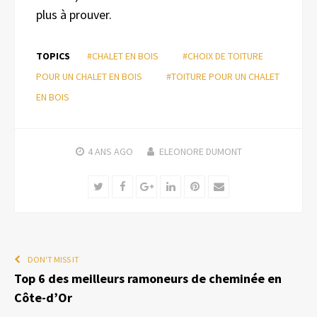
plus à prouver.
TOPICS
#CHALET EN BOIS
#CHOIX DE TOITURE
POUR UN CHALET EN BOIS
#TOITURE POUR UN CHALET
EN BOIS
4 ANS
AGO
ELEONORE DUMONT
Twitter
Facebook
Google+
LinkedIn
Pinterest
Email
DON'T MISS IT
Top 6 des meilleurs ramoneurs de cheminée en
Côte-d’Or