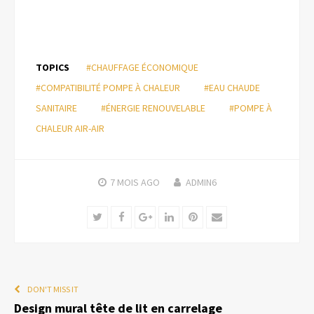
TOPICS
#CHAUFFAGE ÉCONOMIQUE
#COMPATIBILITÉ POMPE À CHALEUR
#EAU CHAUDE
SANITAIRE
#ÉNERGIE RENOUVELABLE
#POMPE À
CHALEUR AIR-AIR
7 MOIS
AGO
ADMIN6
Twitter
Facebook
Google+
LinkedIn
Pinterest
Email
DON'T MISS IT
Design mural tête de lit en carrelage