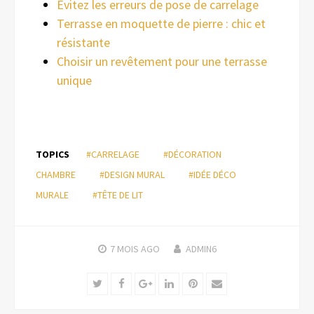
Évitez les erreurs de pose de carrelage
Terrasse en moquette de pierre : chic et
résistante
Choisir un revêtement pour une terrasse
unique
TOPICS
#CARRELAGE
#DÉCORATION
CHAMBRE
#DESIGN MURAL
#IDÉE DÉCO
MURALE
#TÊTE DE LIT
7 MOIS
AGO
ADMIN6
Twitter
Facebook
Google+
LinkedIn
Pinterest
Email