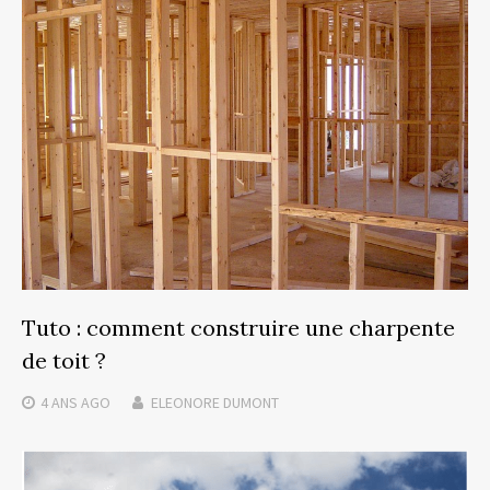
Tuto : comment construire une charpente
de toit ?
4 ANS
AGO
ELEONORE DUMONT