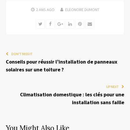
2 ANS
AGO
ELEONORE DUMONT
Twitter
Facebook
Google+
LinkedIn
Pinterest
Email
DON'T MISS IT
Conseils pour réussir l’installation de panneaux
solaires sur une toiture ?
UP NEXT
Climatisation domestique : les clés pour une
installation sans faille
You Might Also Like