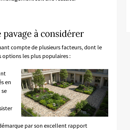
e pavage à considérer
enant compte de plusieurs facteurs, dont le
 options les plus populaires :
ant
és en
e
se
sister
démarque par son excellent rapport