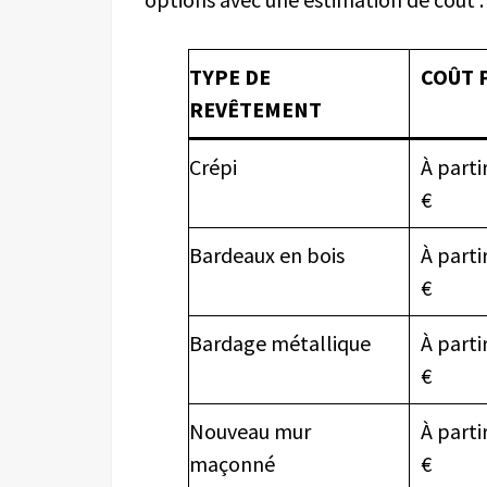
TYPE DE
COÛT 
REVÊTEMENT
Crépi
À parti
€
Bardeaux en bois
À parti
€
Bardage métallique
À parti
€
Nouveau mur
À parti
maçonné
€