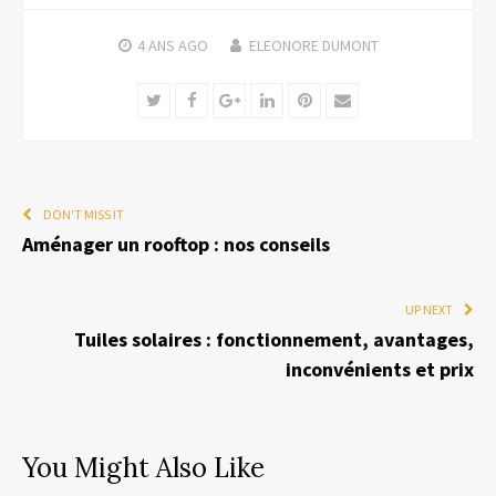
4 ANS
AGO
ELEONORE DUMONT
Twitter
Facebook
Google+
LinkedIn
Pinterest
Email
DON'T MISS IT
Aménager un rooftop : nos conseils
UP NEXT
Tuiles solaires : fonctionnement, avantages,
inconvénients et prix
You Might Also Like