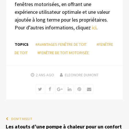
fenêtres motorisées, en offrant une
expérience utilisateur optimale et une valeur
ajoutée à long terme pour les propriétaires.
Pour d’autres informations, cliquez
ici
.
TOPICS
#AVANTAGES FENÊTRE DE TOIT
#FENÊTRE
DE TOIT
#FENÊTRE DE TOIT MOTORISÉE
2 ANS
AGO
ELEONORE DUMONT
Twitter
Facebook
Google+
LinkedIn
Pinterest
Email
DON'T MISS IT
Les atouts d’une pompe à chaleur pour un confort