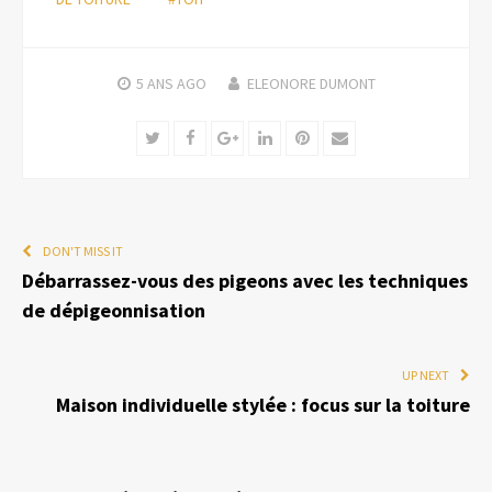
5 ANS
AGO
ELEONORE DUMONT
Twitter
Facebook
Google+
LinkedIn
Pinterest
Email
DON'T MISS IT
Débarrassez-vous des pigeons avec les techniques
de dépigeonnisation
UP NEXT
Maison individuelle stylée : focus sur la toiture