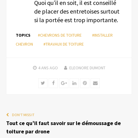
Quoi qu’il en soit, il est conseillé
de placer des entretoises surtout
si la portée est trop importante.
TOPICS
#CHEVRONS DE TOITURE
#INSTALLER
CHEVRON
#TRAVAUX DE TOITURE
4 ANS
AGO
ELEONORE DUMONT
Twitter
Facebook
Google+
LinkedIn
Pinterest
Email
DON'T MISS IT
Tout ce qu’il faut savoir sur le démoussage de
toiture par drone