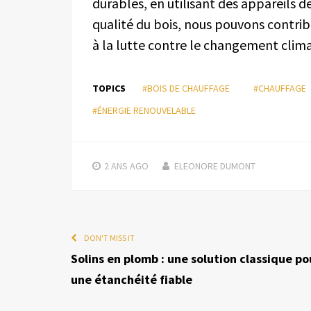
durables, en utilisant des appareils de
qualité du bois, nous pouvons contrib
à la lutte contre le changement clima
TOPICS
#BOIS DE CHAUFFAGE
#CHAUFFAGE
#ÉNERGIE RENOUVELABLE
2 ANS
AGO
ELEONORE DUMONT
DON'T MISS IT
Solins en plomb : une solution classique po
une étanchéité fiable