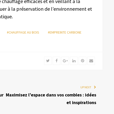
 chauffage efficaces et en veillant à la
uer à la préservation de l’environnement et
tique.
#CHAUFFAGE AU BOIS
#EMPREINTE CARBONE
Twitter
Facebook
Google+
LinkedIn
Pinterest
Email
UP NEXT
ur
Maximisez l’espace dans vos combles : idées
et inspirations