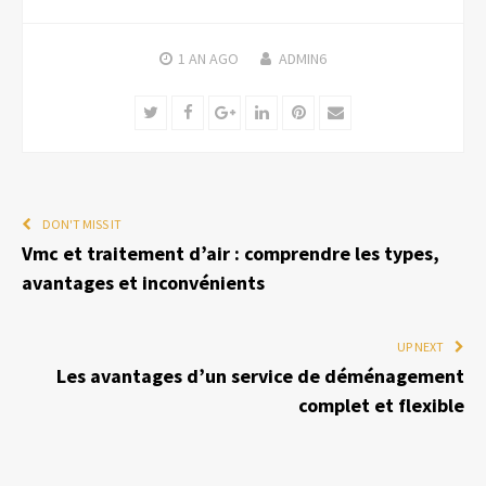
1 AN
AGO
ADMIN6
Twitter
Facebook
Google+
LinkedIn
Pinterest
Email
DON'T MISS IT
Vmc et traitement d’air : comprendre les types,
avantages et inconvénients
UP NEXT
Les avantages d’un service de déménagement
complet et flexible