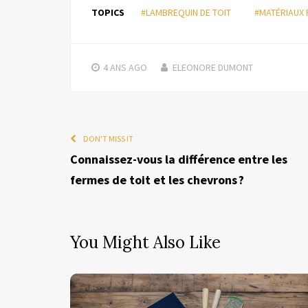
TOPICS
#LAMBREQUIN DE TOIT
#MATÉRIAUX
4 ANS
AGO
ELEONORE DUMONT
DON'T MISS IT
Connaissez-vous la différence entre les
fermes de toit et les chevrons ?
You Might Also Like