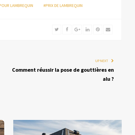
 POUR LAMBREQUIN
#PRIX DE LAMBREQUIN
Twitter
Facebook
Google+
LinkedIn
Pinterest
Email
UP NEXT
Comment réussir la pose de gouttières en
alu ?