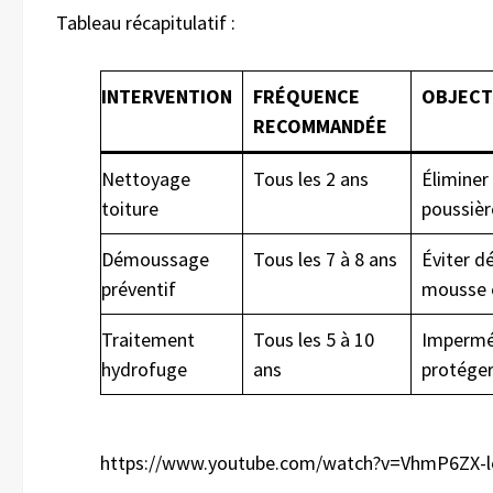
Tableau récapitulatif :
INTERVENTION
FRÉQUENCE
OBJECTI
RECOMMANDÉE
Nettoyage
Tous les 2 ans
Éliminer
toiture
poussièr
Démoussage
Tous les 7 à 8 ans
Éviter 
préventif
mousse e
Traitement
Tous les 5 à 10
Imperméa
hydrofuge
ans
protéger
https://www.youtube.com/watch?v=VhmP6ZX-