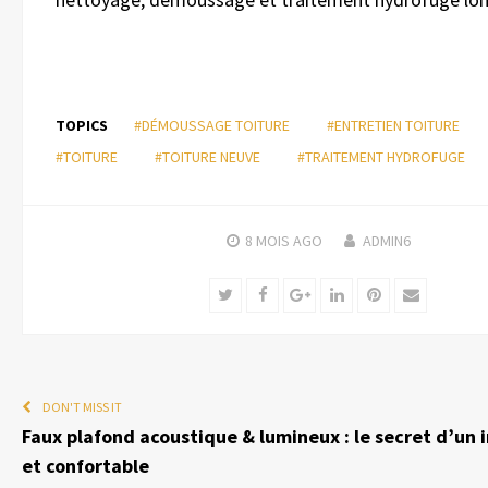
TOPICS
#DÉMOUSSAGE TOITURE
#ENTRETIEN TOITURE
#TOITURE
#TOITURE NEUVE
#TRAITEMENT HYDROFUGE
8 MOIS
AGO
ADMIN6
Twitter
Facebook
Google+
LinkedIn
Pinterest
Email
DON'T MISS IT
Faux plafond acoustique & lumineux : le secret d’un i
et confortable