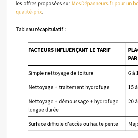
les offres proposées sur
MesDépanneurs.fr pour un bo
qualité-prix
.
Tableau récapitulatif :
FACTEURS INFLUENÇANT LE TARIF
PLA
PAR
Simple nettoyage de toiture
6 à 
Nettoyage + traitement hydrofuge
15 à
Nettoyage + démoussage + hydrofuge
20 à
longue durée
Surface difficile d’accès ou haute pente
Majo