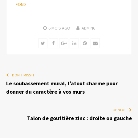
FOND
6 MOIS
AGO
ADMIN6
Twitter
Facebook
Google+
LinkedIn
Pinterest
Email
DON'T MISS IT
Le soubassement mural, l’atout charme pour
donner du caractère à vos murs
UP NEXT
Talon de gouttière zinc : droite ou gauche