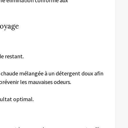
une élimination conforme aux
toyage
de restant.
au chaude mélangée à un détergent doux afin
 prévenir les mauvaises odeurs.
ltat optimal.