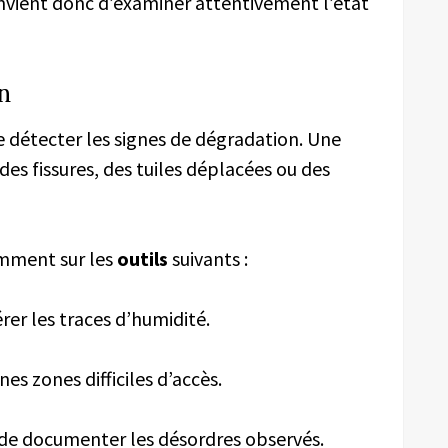
nvient donc d’examiner attentivement l’état
on
détecter les signes de dégradation. Une
es fissures, des tuiles déplacées ou des
emment sur les
outils
suivants :
er les traces d’humidité.
es zones difficiles d’accès.
de documenter les désordres observés.