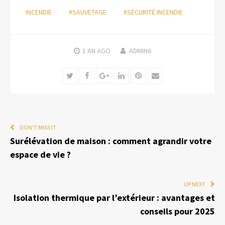
INCENDIE
#SAUVETAGE
#SÉCURITÉ INCENDIE
1 AN
AGO
ADMIN6
Twitter
Facebook
Google+
LinkedIn
Pinterest
Email
DON'T MISS IT
Surélévation de maison : comment agrandir votre
espace de vie ?
UP NEXT
Isolation thermique par l’extérieur : avantages et
conseils pour 2025