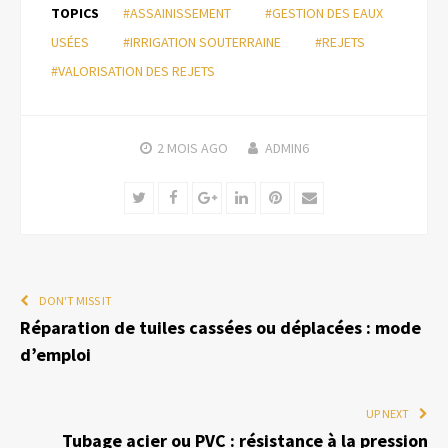
TOPICS
#ASSAINISSEMENT
#GESTION DES EAUX
USÉES
#IRRIGATION SOUTERRAINE
#REJETS
#VALORISATION DES REJETS
2 MOIS
AGO
ADMIN6
Twitter
Facebook
Google+
LinkedIn
Pinterest
Email
DON'T MISS IT
Réparation de tuiles cassées ou déplacées : mode
d’emploi
UP NEXT
Tubage acier ou PVC : résistance à la pression