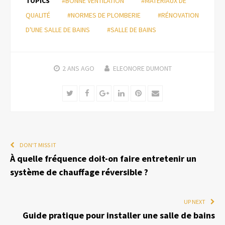
TOPICS
#BONNE VENTILATION
#MATÉRIAUX DE
QUALITÉ
#NORMES DE PLOMBERIE
#RÉNOVATION
D'UNE SALLE DE BAINS
#SALLE DE BAINS
2 ANS
AGO
ELEONORE DUMONT
Twitter
Facebook
Google+
LinkedIn
Pinterest
Email
DON'T MISS IT
À quelle fréquence doit-on faire entretenir un
système de chauffage réversible ?
UP NEXT
Guide pratique pour installer une salle de bains