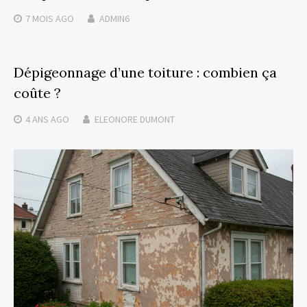
7 MOIS
AGO
ADMIN6
Dépigeonnage d’une toiture : combien ça
coûte ?
4 ANS
AGO
ELEONORE DUMONT